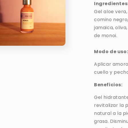
Ingredientes
Gel aloe vera,
comino negro,
jamaica, oliva
de monoi.
Modo de uso
o
dia
Aplicar amoro
cuello y pecho
Beneficios:
Gel hidratant
revitalizar la
natural a la p
grasa. Disminu