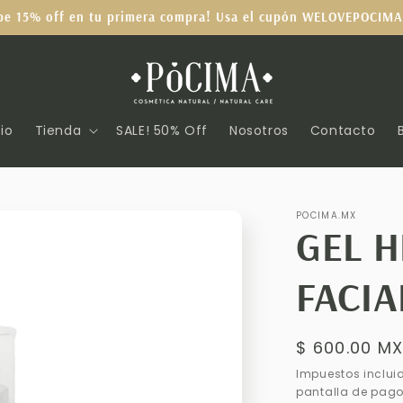
be 15% off en tu primera compra! Usa el cupón WELOVEPOCIMA
cio
Tienda
SALE! 50% Off
Nosotros
Contacto
POCIMA.MX
GEL 
FACIA
Precio
$ 600.00 M
habitual
Impuestos inclui
pantalla de pago