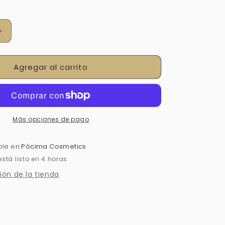
Aumentar
cantidad
para
Agregar al carrito
GEL
TE
HIDRATANTE
FACIAL
Más opciones de pago
ble en
Pócima Cosmetics
tá listo en 4 horas
ión de la tienda