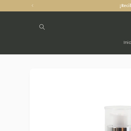
Ir
¡Reci
directamente
al contenido
Ini
Ir
directamente
a la
información
del producto