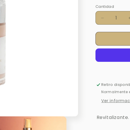
Cantidad
Cantidad
Reducir
cantidad
para
GEL
HIDRATAN
FACIAL
Retiro disponi
Normalmente es
Ver informac
Revitalizante.