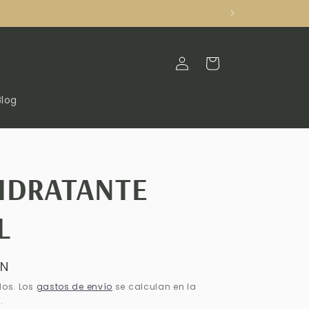
Iniciar
Carrito
sesión
Blog
HIDRATANTE
L
XN
dos. Los
gastos de envío
se calculan en la
.