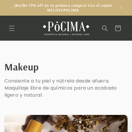
Ir
¡Recibe 15% off en tu primera compra! Usa el cupón
directamente
Disfruta
WELOVEPOCIMA
al contenido
Carrito
C
Makeup
o
Consiente a tu piel y nútrela desde afuera.
Maquillaje libre de químicos para un acabado
l
ligero y natural.
e
c
c