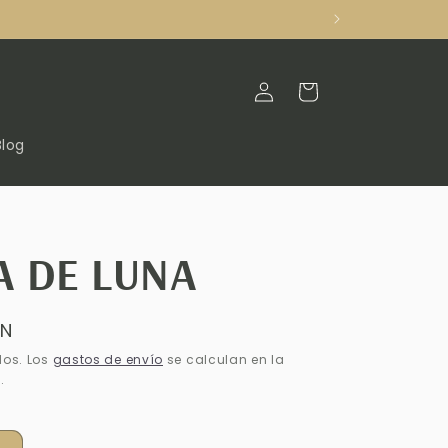
Iniciar
Carrito
sesión
Blog
A DE LUNA
XN
dos. Los
gastos de envío
se calculan en la
.