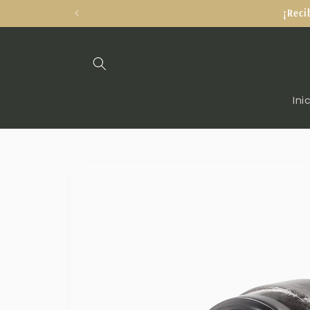
Ir
¡Reci
directamente
al contenido
Ini
Ir
directamente
a la
información
del producto