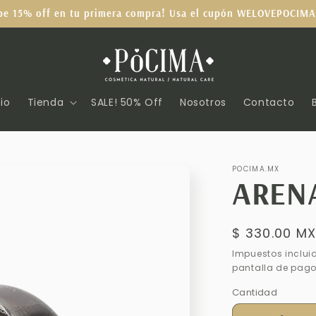
be 15% off en tu primera compra! Usa el cupón WELOVEPOCIMA
cio
Tienda
SALE! 50% Off
Nosotros
Contacto
POCIMA.MX
AREN
Precio
$ 330.00 M
habitual
Impuestos inclui
pantalla de pago
Cantidad
Cantidad