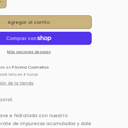
Aumentar
cantidad
para
Agregar al carrito
ARENA
DE
LUNA
Más opciones de pago
ble en
Pócima Cosmetics
tá listo en 4 horas
ión de la tienda
poral.
uave e hidratada con nuestro
ibérate de impurezas acumuladas y dale