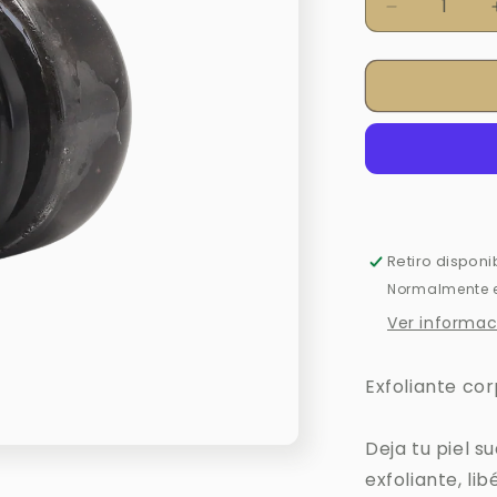
Reducir
cantidad
para
ARENA
DE
LUNA
Retiro disponi
Normalmente es
Ver informac
Exfoliante cor
Deja tu piel s
exfoliante, l