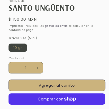
POCIMA.MX
SANTO UNGÜENTO
Precio
$ 150.00 MXN
habitual
Impuestos incluidos. Los
gastos de envío
se calculan en la
pantalla de pago.
Travel Size (Mini)
10 gr
Cantidad
Cantidad
Reducir
Aumentar
cantidad
cantidad
para
para
Agregar al carrito
SANTO
SANTO
UNGÜENTO
UNGÜENTO