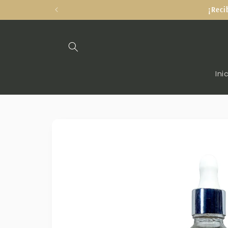
Ir
¡Reci
directamente
al contenido
Ini
Ir
directamente
a la
información
del producto