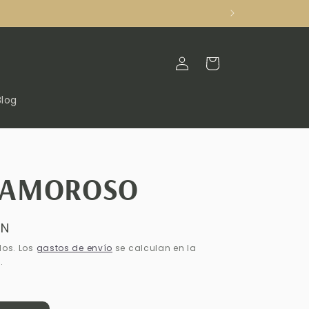
Iniciar
Carrito
sesión
Blog
 AMOROSO
XN
dos. Los
gastos de envío
se calculan en la
.