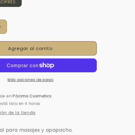
nte
CIPRES
da
ible
Aumentar
cantidad
para
Agregar al carrito
OLEO
AMOROSO
Más opciones de pago
ble en
Pócima Cosmetics
tá listo en 4 horas
ión de la tienda
al para masajes y apapacho.