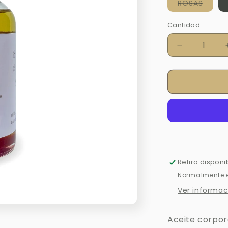
Varia
ROSAS
agota
o
no
Cantidad
Cantidad
dispon
Reducir
cantidad
para
OLEO
AMOROSO
Retiro disponi
Normalmente es
Ver informac
Aceite corpor