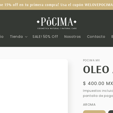
be 15% off en tu primera compra! Usa el cupón WELOVEPOCIMA
cio
Tienda
SALE! 50% Off
Nosotros
Contacto
POCIMA.MX
OLEO
Precio
$ 400.00 M
habitual
Impuestos inclui
pantalla de pago
AROMA