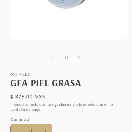
Abrir
elemento
multimedia
1
de
1
/
4
en
una
ventana
modal
POCIMA.MX
GEA PIEL GRASA
Precio
$ 375.00 MXN
habitual
Impuestos incluidos. Los
gastos de envío
se calculan en la
pantalla de pago.
Cantidad
Cantidad