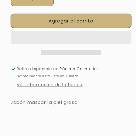
Reducir
Aumentar
cantidad
cantidad
para
para
Agregar al carrito
GEA
GEA
PIEL
PIEL
GRASA
GRASA
Retiro disponible en
Pócima Cosmetics
Normalmente está listo en 4 horas
Ver información de la tienda
Jabón mascarilla piel grasa