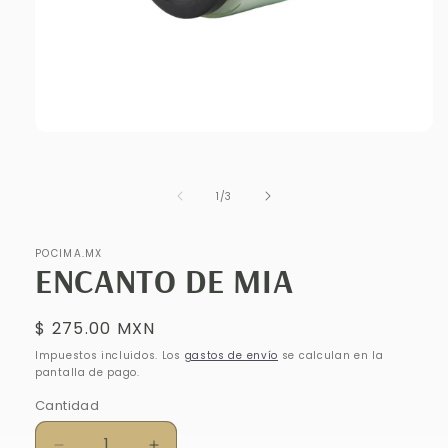
Abrir
elemento
multimedia
1
de
1
/
3
en
una
ventana
modal
POCIMA.MX
ENCANTO DE MIA
Precio
$ 275.00 MXN
habitual
Impuestos incluidos. Los
gastos de envío
se calculan en la
pantalla de pago.
Cantidad
Cantidad