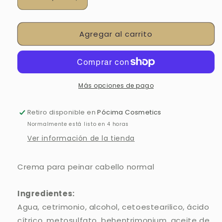
Reducir
Aumentar
cantidad
cantidad
para
para
Agregar al carrito
ENCANTO
ENCANTO
DE
DE
MIA
MIA
Más opciones de pago
Retiro disponible en
Pócima Cosmetics
Normalmente está listo en 4 horas
Ver información de la tienda
Crema para peinar cabello normal
Ingredientes:
Agua, cetrimonio, alcohol, cetoestearilico, ácido
cítrico, metosulfato, behentrimonium, aceite de